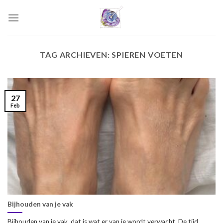
Skip
to
content
TAG ARCHIEVEN:
SPIEREN VOETEN
27
Feb
Bijhouden van je vak
Bijhouden van je vak, dat is wat er van je wordt verwacht. De tijd