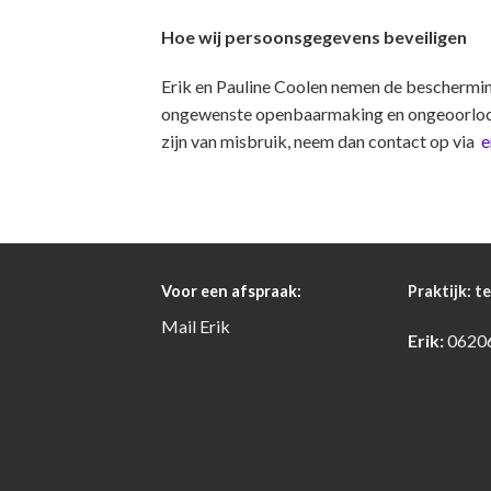
Hoe wij persoonsgegevens beveiligen
Erik en Pauline Coolen nemen de beschermi
ongewenste openbaarmaking en ongeoorloofde 
zijn van misbruik, neem dan contact op via
e
Voor een afspraak:
Praktijk:
te
Mail
Erik
Erik:
0620