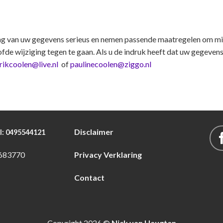
ng van uw gegevens serieus en nemen passende maatregelen om mis
wijziging tegen te gaan. Als u de indruk heeft dat uw gegevens n
rikcoolen@live.nl
of
paulinecoolen@ziggo.nl
Disclaimer
l: 0495544121
683770
Privacy Verklaring
Contact
Copyright 2026 ©
Nick van Heugten