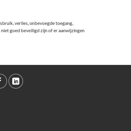
bruik, verlies, onbevoegde toegang,
iet goed beveiligd zijn of er aanwijzingen