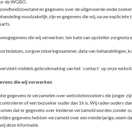
door de WGBO.
zondheidstoestand en gegevens over de uitgevoerde onderzoeken
andeling noodzakelijk zijn en gegevens die wij, na uw expliciet
sarts.
oonsgegevens die wij verwerken; ten bate van opstellen zorgnota 
oortedatum, zorgverzekeringsnummer, data van behandelingen, ko
verstekt middels gebruikmaking van het `contact` op onze website
evens die wij verwerken
entie gegevens te verzamelen over websitebezoekers die jonger zij
ontroleren of een bezoeker ouder dan 16 is. Wij raden ouders dan 
rkomen dat er gegevens over kinderen verzameld worden zonder oud
nlijke gegevens hebben verzameld over een minderjarige, neem da
ij deze informatie.