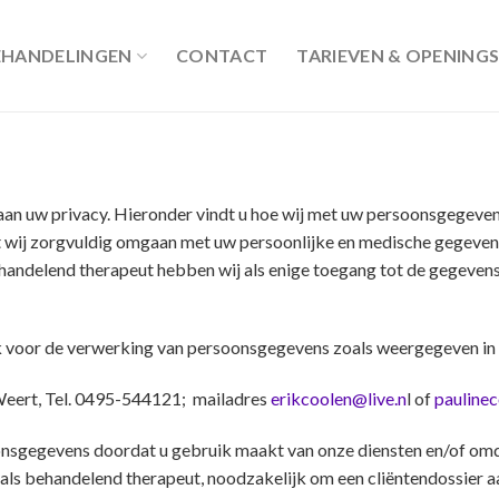
EHANDELINGEN
CONTACT
TARIEVEN & OPENINGS
 aan uw privacy. Hieronder vindt u hoe wij met uw persoonsgegev
t wij zorgvuldig omgaan met uw persoonlijke en medische gegeve
andelend therapeut hebben wij als enige toegang tot de gegevens 
jk voor de verwerking van persoonsgegevens zoals weergegeven in 
Weert, Tel. 0495-544121; mailadres
erikcoolen@live.n
l
of
pauline
nsgegevens doordat u gebruik maakt van onze diensten en/of omdat
 als behandelend therapeut, noodzakelijk om een cliëntendossier aa