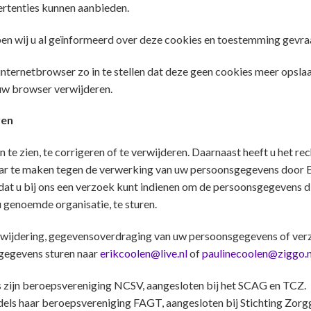
rtenties kunnen aanbieden.
en wij u al geïnformeerd over deze cookies en toestemming gevraa
nternetbrowser zo in te stellen dat deze geen cookies meer opslaat
 uw browser verwijderen.
ren
 te zien, te corrigeren of te verwijderen. Daarnaast heeft u het 
r te maken tegen de verwerking van uw persoonsgegevens door Eri
t u bij ons een verzoek kunt indienen om de persoonsgegevens die
 genoemde organisatie, te sturen.
verwijdering, gegevensoverdraging van uw persoonsgegevens of ver
gegevens sturen naar
erikcoolen@live.nl
of
paulinecoolen@ziggo.n
zijn beroepsvereniging NCSV, aangesloten bij het SCAG en TCZ.
s haar beroepsvereniging FAGT, aangesloten bij Stichting Zorgge