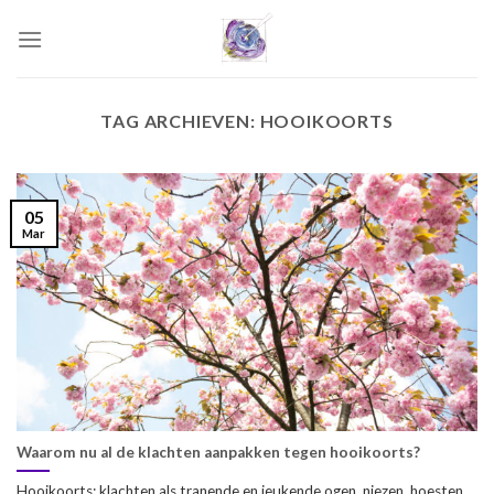
Skip
to
content
TAG ARCHIEVEN:
HOOIKOORTS
05
Mar
Waarom nu al de klachten aanpakken tegen hooikoorts?
Hooikoorts: klachten als tranende en jeukende ogen, niezen, hoesten.