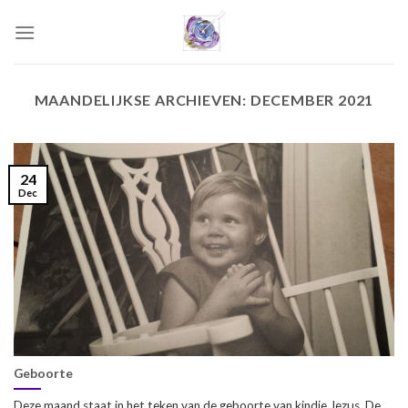
Skip
to
content
MAANDELIJKSE ARCHIEVEN:
DECEMBER 2021
24
Dec
Geboorte
Deze maand staat in het teken van de geboorte van kindje Jezus. De