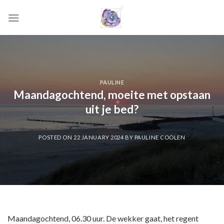
Skip
to
content
PAULINE
Maandagochtend, moeite met opstaan
uit je bed?
POSTED ON
22 JANUARY 2024
BY
PAULINE COOLEN
Maandagochtend, 06.30 uur. De wekker gaat, het regent