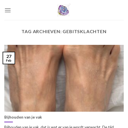
Skip
to
content
TAG ARCHIEVEN:
GEBITSKLACHTEN
27
Feb
Bijhouden van je vak
Bijhouden van je vak, dat is wat er van je wordt verwacht. De tijd