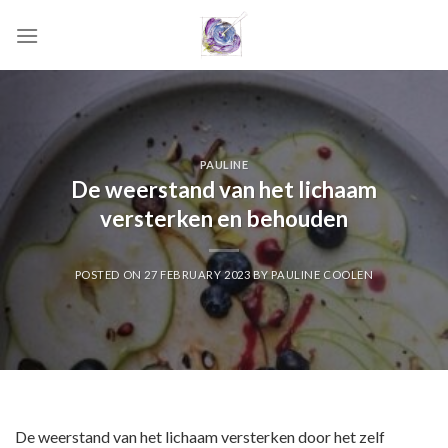
Skip
to
content
PAULINE
De weerstand van het lichaam
versterken en behouden
POSTED ON
27 FEBRUARY 2023
BY
PAULINE COOLEN
De weerstand van het lichaam versterken door het zelf